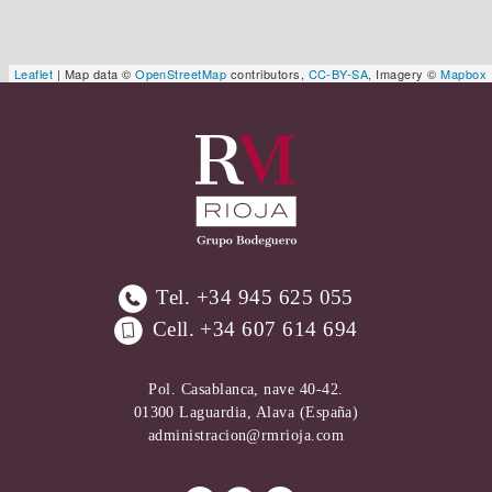
Leaflet
| Map data ©
OpenStreetMap
contributors,
CC-BY-SA
, Imagery ©
Mapbox
Tel.
+34 945 625 055
Cell.
+34 607 614 694
Pol. Casablanca, nave 40-42.
01300 Laguardia, Alava (España)
administracion@rmrioja.com