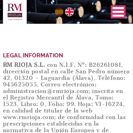
Skip
to
main
navigation
LEGAL INFORMATION
RM RIOJA S.L.
con N.I.F. Nº: B26261081,
dirección postal en calle San Pedro número
42, 01320 – Laguardia (Álava), Teléfono:
945625055, Correo electrónico:
administracion@rmrioja.com; inscrita en
el Registro Mercantil de Álava, Tomo:
1523, Libro: 0, Folio: 99, Hoja: VI-16224,
en calidad de titular de la web
www.rmrioja.com; de conformidad con las
prescripciones establecidas en la
normativa de la Unión Europea y de