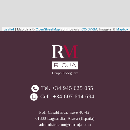
Leaflet
| Map data ©
OpenStreetMap
contributors,
CC-BY-SA
, Imagery ©
Mapbox
Tel.
+34 945 625 055
Cell.
+34 607 614 694
Pol. Casablanca, nave 40-42.
01300 Laguardia, Alava (España)
administracion@rmrioja.com