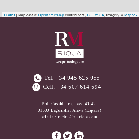
Leaflet
| Map data ©
OpenStreetMap
contributors,
CC-BY-SA
, Imagery ©
Mapbox
Tel.
+34 945 625 055
Cell.
+34 607 614 694
Pol. Casablanca, nave 40-42.
01300 Laguardia, Alava (España)
administracion@rmrioja.com