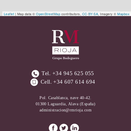
Leaflet
| Map data ©
OpenStreetMap
contributors,
CC-BY-SA
, Imagery ©
Mapbox
Tel.
+34 945 625 055
Cell.
+34 607 614 694
Pol. Casablanca, nave 40-42.
01300 Laguardia, Alava (España)
administracion@rmrioja.com