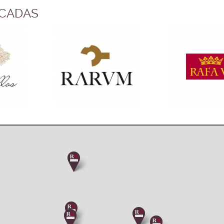
Cajas por base (manto):
CADAS
Bases por palet: