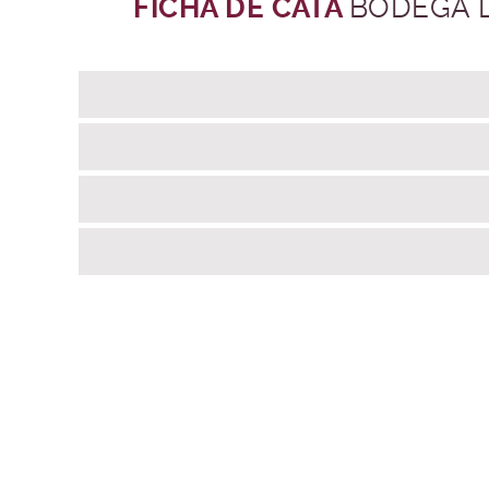
FICHA DE CATA
BODEGA 
Denominac
Pes
Tipo de en
Peso bruto 
Material de compo