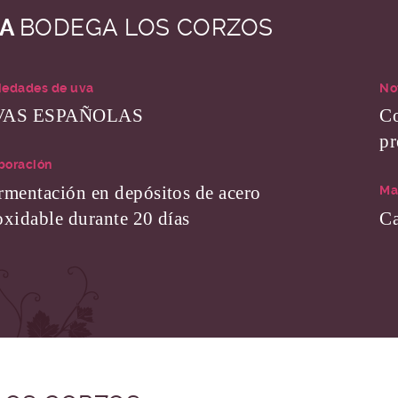
CA
BODEGA LOS CORZOS
iedades de uva
No
VAS ESPAÑOLAS
Co
pr
boración
rmentación en depósitos de acero
Ma
oxidable durante 20 días
Ca