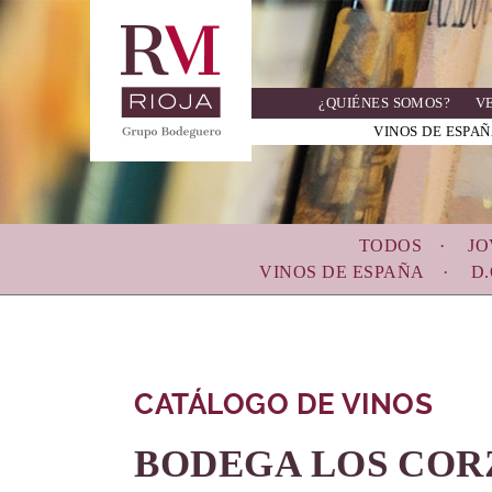
Skip
to
main
navigation
¿QUIÉNES SOMOS?
V
VINOS DE ESPA
TODOS
JO
VINOS DE ESPAÑA
D.
CATÁLOGO DE VINOS
BODEGA LOS COR